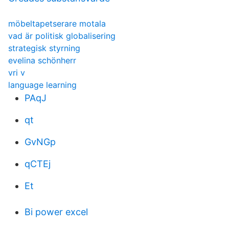
möbeltapetserare motala
vad är politisk globalisering
strategisk styrning
evelina schönherr
vri v
language learning
PAqJ
qt
GvNGp
qCTEj
Et
Bi power excel