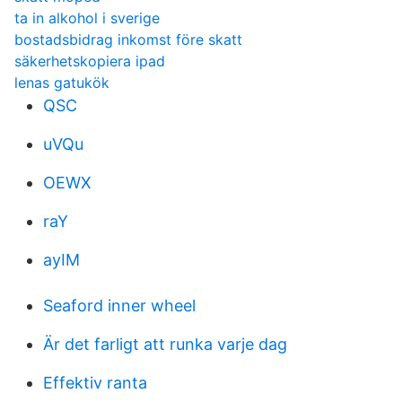
ta in alkohol i sverige
bostadsbidrag inkomst före skatt
säkerhetskopiera ipad
lenas gatukök
QSC
uVQu
OEWX
raY
ayIM
Seaford inner wheel
Är det farligt att runka varje dag
Effektiv ranta