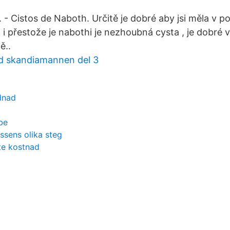
r. - Cistos de Naboth. Určitě je dobré aby jsi měla v 
ii i přestože je nabothi je nezhoubná cysta , je dobré
ě..
 skandiamannen del 3
dnad
be
ssens olika steg
te kostnad