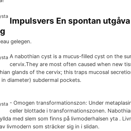
a!
Impulsvers En spontan utgåva
ng
veau gelegen.
A nabothian cyst is a mucus-filled cyst on the su
cervix.They are most often caused when new ti
ian glands of the cervix; this traps mucosal secretio
 in diameter) subdermal pockets.
- Omogen transformationszon: Under metaplasi
celler blottade i transformationszonen. Nabothia
yllda med slem som finns på livmoderhalsen yta . Li
v livmodern som sträcker sig in i slidan.