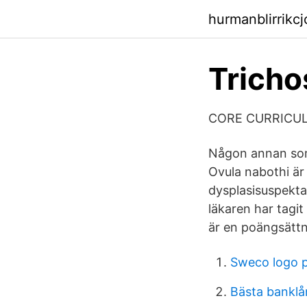
hurmanblirrikc
Tricho
CORE CURRICUL
Någon annan som 
Ovula nabothi är
dysplasisuspekta
läkaren har tagi
är en poängsätt
Sweco logo 
Bästa banklå