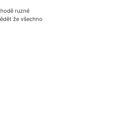
pohodě ruzné
 vědět že všechno