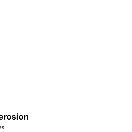
 erosion
es