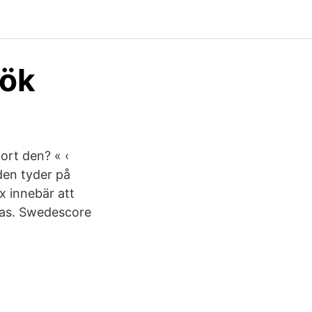
sök
ort den? « ‹
den tyder på
x innebär att
eras. Swedescore