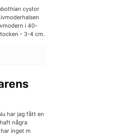
abothian cystor
 Livmoderhalsen
ivmodern i 40-
stocken - 3-4 cm.
arens
u har jag fått en
 haft några
, har inget m