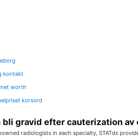
eborg
g kontakt
 net worth
lpriset korsord
 bli gravid efter cauterization av
owned radiologists in each specialty, STATdx provid