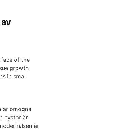
 av
rface of the
ssue growth
ns in small
n är omogna
n cystor är
vmoderhalsen är