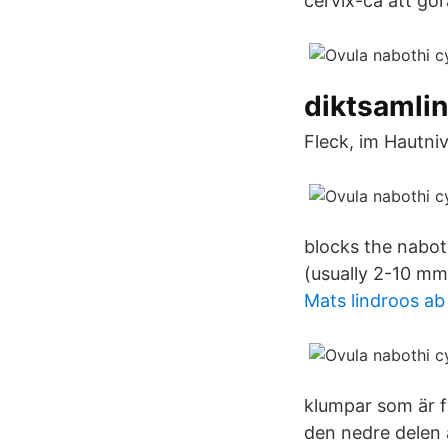
cervix-ca att gör
diktsamli
Fleck, im Hautni
blocks the naboth
(usually 2-10 mm
Mats lindroos ab
klumpar som är f
den nedre delen a