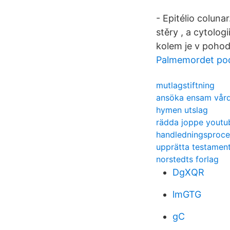
- Epitélio coluna
stěry , a cytolog
kolem je v pohod
Palmemordet pod
mutlagstiftning
ansöka ensam vår
hymen utslag
rädda joppe youtu
handledningsproce
upprätta testamen
norstedts forlag
DgXQR
lmGTG
gC