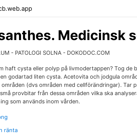
jcb.web.app
santhes. Medicinsk 
UM - PATOLOGI SOLNA - DOKODOC.COM
haft cysta eller polyp på livmodertappen? Tog de b
 en godartad liten cysta. Acetovita och jodgula områ
 områden (dvs områden med cellförändringar). Tar p
t små provbitar från dessa områden vilka ska analys
ning som används inom vården.
png
n ränta