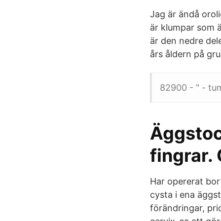
Jag är ändå orol
är klumpar som ä
är den nedre del
års åldern på gr
82900 - " - tu
Äggstoc
fingrar.
Har opererat bor
cysta i ena äggs
förändringar, pri