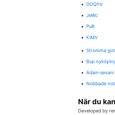
DOQYV
JeWc
PuB
KiMV
Stromma got
Bup nyköpin
Adam sevani
Nobbade nobe
När du kan
Developed by ren