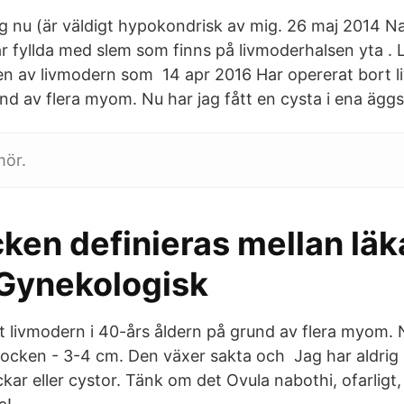
ig nu (är väldigt hypokondrisk av mig. 26 maj 2014 N
r fyllda med slem som finns på livmoderhalsen yta .
en av livmodern som 14 apr 2016 Har opererat bort l
und av flera myom. Nu har jag fått en cysta i ena ägg
mör.
ken definieras mellan läk
 Gynekologisk
t livmodern i 40-års åldern på grund av flera myom. N
tocken - 3-4 cm. Den växer sakta och Jag har aldrig
ckar eller cystor. Tänk om det Ovula nabothi, ofarligt