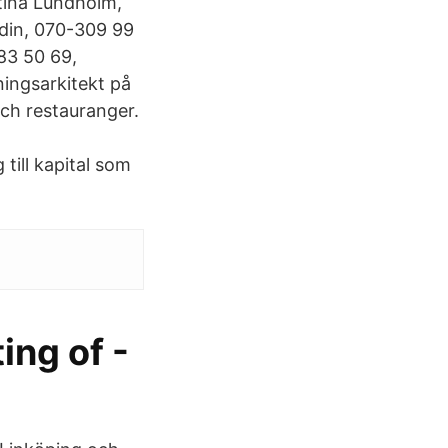
stina Lundholm,
din, 070-309 99
83 50 69,
ingsarkitekt på
och restauranger.
till kapital som
ing of -