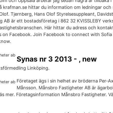
olm och Uppsala arbetar jag sedan några år tillbaka 
å krafman.se hittar du information om ledningar och s
Olof. Tjernberg, Hans Olof Styrelsesuppleant, Davids
rg AB är ett bostadsföretag i 862 32 KVISSLEBY ver
astighetsbranschen. Här hittar du adress och kontakt
is on Facebook. Join Facebook to connect with Sofia
know.
Synas nr 3 2013 - , new
sförmedling Linköping .
Företaget ägs i sin helhet av bröderna Per-A
Månsson. Månsbro Fastigheter AB är ägarbol
äs mer. Företagsinformation Månsbro Fastigheter. Vä