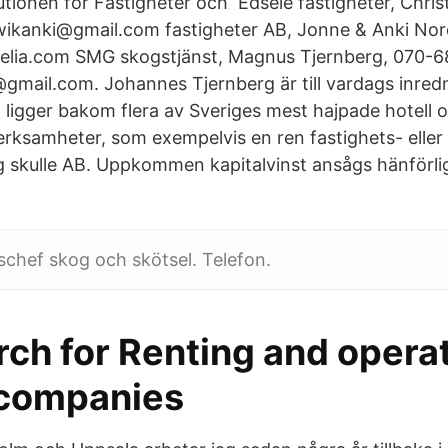
itutionen för Fastigheter och Edsele fastigheter, Chri
wikanki@gmail.com fastigheter AB, Jonne & Anki Nor
elia.com SMG skogstjänst, Magnus Tjernberg, 070-6
mail.com. Johannes Tjernberg är till vardags inredn
 ligger bakom flera av Sveriges mest hajpade hotell 
rksamheter, som exempelvis en ren fastighets- eller
g skulle AB. Uppkommen kapitalvinst ansågs hänförlig 
nschef skog och skötsel. Telefon.
ch for Renting and operat
companies