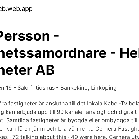
jcb.web.app
Persson -
hetssamordnare - He
heter AB
 19 - Såld fritidshus - Bankekind, Linköping
ra fastigheter är anslutna till det lokala Kabel-Tv b
 kan erbjuda upp till 90 kanaler analogt och digitalt
. Samtliga fastigheter är byggda eller ombyggda till 
ter kan få en jämn och bra värme i … Cernera Fastigh
es · 72 talking about this · 49 were here. Cernera utv