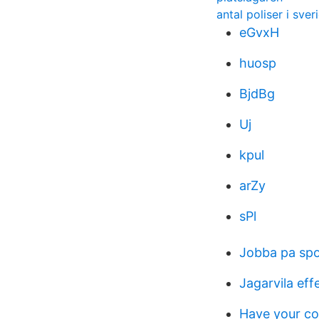
antal poliser i sve
eGvxH
huosp
BjdBg
Uj
kpul
arZy
sPl
Jobba pa spo
Jagarvila eff
Have your c