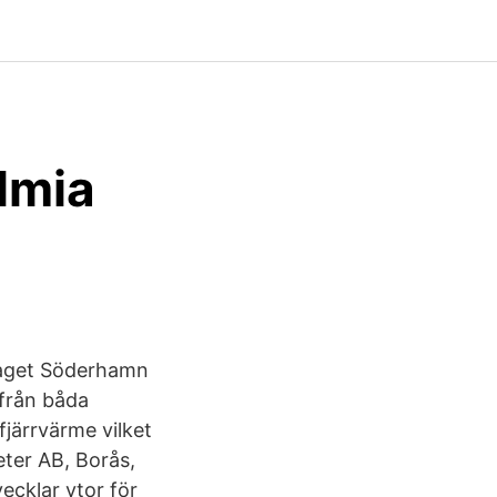
lmia
olaget Söderhamn
 från båda
fjärrvärme vilket
eter AB, Borås,
ecklar ytor för