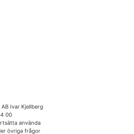
 AB Ivar Kjellberg
84 00
ortsätta använda
er övriga frågor