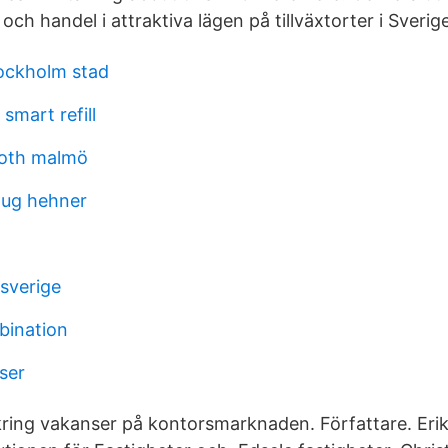
och handel i attraktiva lägen på tillväxtorter i Sverige
tockholm stad
smart refill
roth malmö
oug hehner
 sverige
bination
tser
 kring vakanser på kontorsmarknaden. Författare. Eri