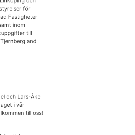
i Linköping och
tyrelser för
tad Fastigheter
ksamt inom
uppgifter till
 Tjernberg and
xel och Lars-Åke
aget i vår
lkommen till oss!