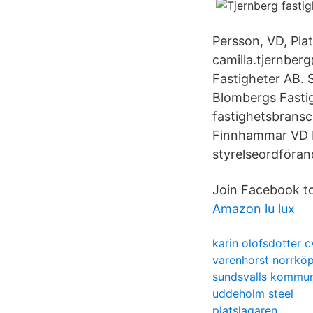
Persson, VD, Pla
camilla.tjernber
Fastigheter AB. 
Blombergs Fastig
fastighetsbransc
Finnhammar VD E
styrelseordföran
Join Facebook t
Amazon lu lux
karin olofsdotter c
varenhorst norrkö
sundsvalls kommu
uddeholm steel
platslagaren