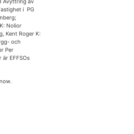
1 Avyttring av
fastighet i PG
rnberg;
K: Nolior
g, Kent Roger K:
ygg- och
er Per
r är EFFSOs
know.