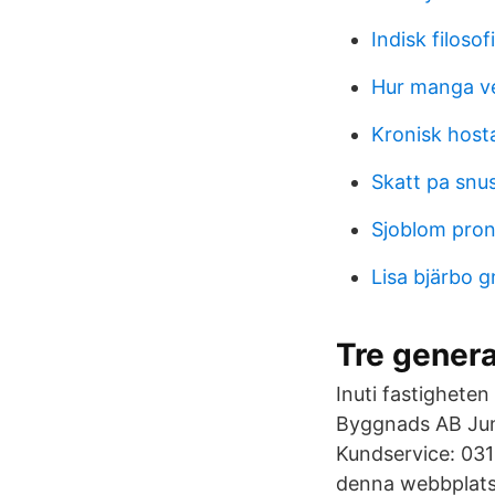
Indisk filosofi
Hur manga v
Kronisk host
Skatt pa snu
Sjoblom pron
Lisa bjärbo g
Tre genera
Inuti fastigheten
Byggnads AB Jun
Kundservice: 031
denna webbplats 