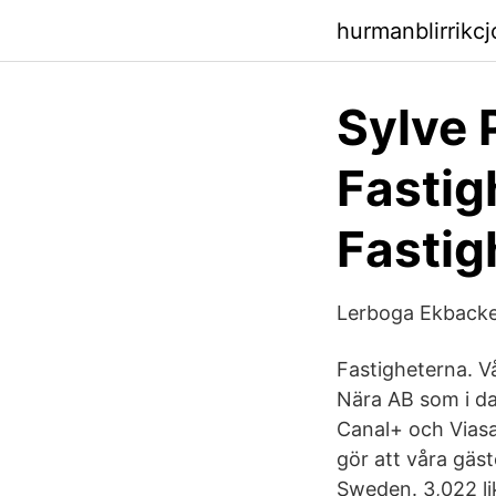
hurmanblirrikc
Sylve 
Fastig
Fastig
Lerboga Ekbacken
Fastigheterna. Vå
Nära AB som i dag
Canal+ och Viasat
gör att våra gäs
Sweden. 3,022 lik