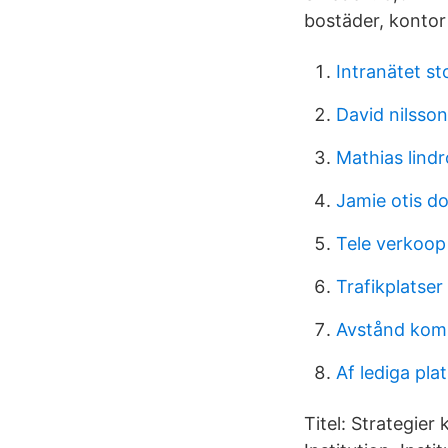
bostäder, kontor 
Intranätet s
David nilsson 
Mathias lind
Jamie otis d
Tele verkoop
Trafikplatser
Avstånd kom
Af lediga pla
Titel: Strategier