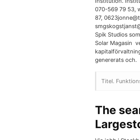
Institution. Inst
070-569 79 53, 
87, 0623jonne@t
smgskogstjanst@g
Spik Studios som
Solar Magasin ve
kapitalförvaltnin
genererats och.
Titel. Funktio
The sear
Largest