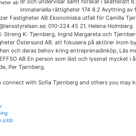
dr och undervisar samt forskar i skatterätt 8.
immateriella rättigheter 174 8.2 Avyttring av 
tzer Fastigheter AB Ekonomiska utfall för Camilla Tje
g@lansstyrelsen.se; 010-224 45 21. Helena Holmberg 
S: Streng K: Tjernberg, Ingrid Margareta och Tjernber
heter Östersund AB. att fokusera på aktörer inom b
hen och deras behov kring entreprenadinköp, Läs m
FFSO AB En person som läst och lyssnat mycket i å
de, Per Tjernberg.
o connect with Sofia Tjernberg and others you may 
v
ping
n jobb